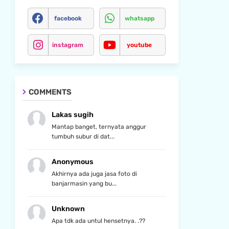
facebook
whatsapp
instagram
youtube
COMMENTS
Lakas sugih
Mantap banget, ternyata anggur
tumbuh subur di dat...
Anonymous
Akhirnya ada juga jasa foto di
banjarmasin yang bu...
Unknown
Apa tdk ada untul hensetnya. .??