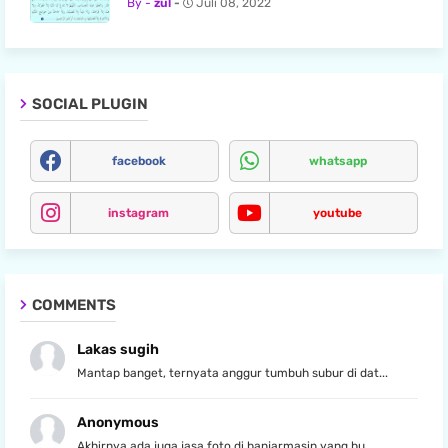
zul
Juli 08, 2022
SOCIAL PLUGIN
facebook
whatsapp
instagram
youtube
COMMENTS
Lakas sugih
Mantap banget, ternyata anggur tumbuh subur di dat...
Anonymous
Akhirnya ada juga jasa foto di banjarmasin yang bu...