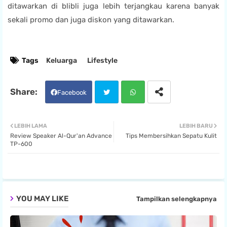
ditawarkan di blibli juga lebih terjangkau karena banyak
sekali promo dan juga diskon yang ditawarkan.
Tags
Keluarga
Lifestyle
Facebook
Twit
Wha
LEBIH LAMA
LEBIH BARU
Review Speaker Al-Qur'an Advance
Tips Membersihkan Sepatu Kulit
ter
tsa
TP-600
pp
YOU MAY LIKE
Tampilkan selengkapnya