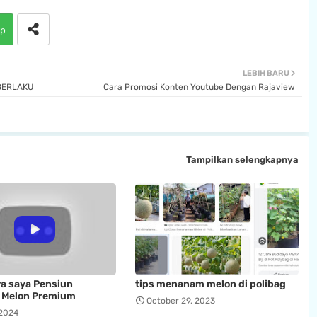
p
LEBIH BARU
BERLAKU
Cara Promosi Konten Youtube Dengan Rajaview
Tampilkan selengkapnya
a saya Pensiun
tips menanam melon di polibag
 Melon Premium
October 29, 2023
 2024