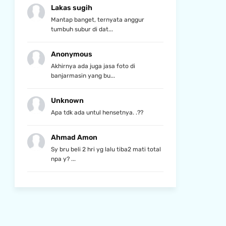
Lakas sugih
Mantap banget, ternyata anggur
tumbuh subur di dat...
Anonymous
Akhirnya ada juga jasa foto di
banjarmasin yang bu...
Unknown
Apa tdk ada untul hensetnya. .??
Ahmad Amon
Sy bru beli 2 hri yg lalu tiba2 mati total
npa y? ...