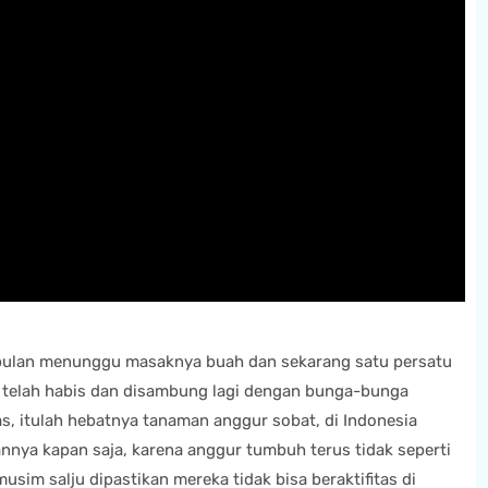
4 bulan menunggu masaknya buah dan sekarang satu persatu
telah habis dan disambung lagi dengan bunga-bunga
, itulah hebatnya tanaman anggur sobat, di Indonesia
nnya kapan saja, karena anggur tumbuh terus tidak seperti
usim salju dipastikan mereka tidak bisa beraktifitas di