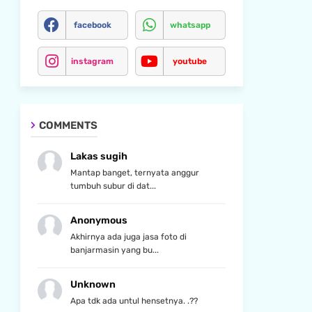
facebook
whatsapp
instagram
youtube
COMMENTS
Lakas sugih
Mantap banget, ternyata anggur
tumbuh subur di dat...
Anonymous
Akhirnya ada juga jasa foto di
banjarmasin yang bu...
Unknown
Apa tdk ada untul hensetnya. .??