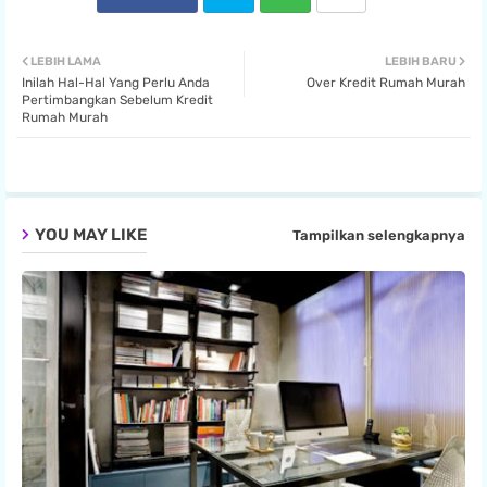
Twit
Wha
LEBIH LAMA
LEBIH BARU
Inilah Hal-Hal Yang Perlu Anda
Over Kredit Rumah Murah
ter
tsa
Pertimbangkan Sebelum Kredit
Rumah Murah
pp
YOU MAY LIKE
Tampilkan selengkapnya