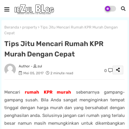
Beranda
property
Tips Jitu Mencari Rumah KPR Murah Dengan
Cepat
Tips Jitu Mencari Rumah KPR
Murah Dengan Cepat
zul
0
Mei 05, 2017
2 minute read
Mencari
rumah KPR murah
sebenarnya gampang-
gampang susah. Bila Anda sangat menginginkan
tempat
tinggal dengan harga
murah
dan
yang bersahabat dengan
penghasilan anda.
Solusinya
jangan cari rumah yang terlalu
besar namun masih memungkinkan untuk dikembangkan