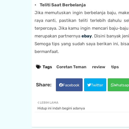
• Teliti Saat Berbelanja
Jika memutuskan ingin berbelanja baju, make
raya nanti, pastikan teliti terlebih dahulu
terpercaya. Jika kamu ingin mencari baju-baj
merupakan partnernya
ebay
. Disini banyak jen
Semoga tips yang sudah saya berikan ini, bis
bermanfaat.
Tags
Coretan Teman
review
tips
Facebook
Twitter
Whatsap
LEBIH LAMA
Hidup ini indah begini adanya