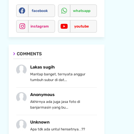
facebook
whatsapp
instagram
youtube
COMMENTS
Lakas sugih
Mantap banget, ternyata anggur
tumbuh subur di dat...
Anonymous
Akhirnya ada juga jasa foto di
banjarmasin yang bu...
Unknown
Apa tdk ada untul hensetnya. .??