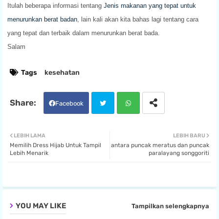
Itulah beberapa informasi tentang
Jenis makanan yang tepat untuk
menurunkan berat badan
, lai
n kali akan kita bahas lagi tentang cara
yang tepat dan terbaik dalam menurunkan berat bada.
Salam
Tags
kesehatan
Facebook
Twit
Wha
LEBIH LAMA
LEBIH BARU
Memilih Dress Hijab Untuk Tampil
antara puncak meratus dan puncak
ter
tsa
Lebih Menarik
paralayang songgoriti
pp
YOU MAY LIKE
Tampilkan selengkapnya