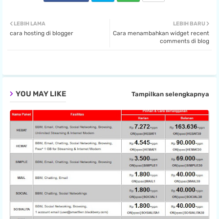
Twit
Wha
LEBIH LAMA
LEBIH BARU
cara hosting di blogger
Cara menambahkan widget recent
ter
tsa
comments di blog
pp
YOU MAY LIKE
Tampilkan selengkapnya