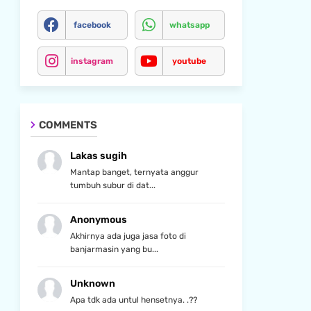
facebook
whatsapp
instagram
youtube
COMMENTS
Lakas sugih
Mantap banget, ternyata anggur
tumbuh subur di dat...
Anonymous
Akhirnya ada juga jasa foto di
banjarmasin yang bu...
Unknown
Apa tdk ada untul hensetnya. .??