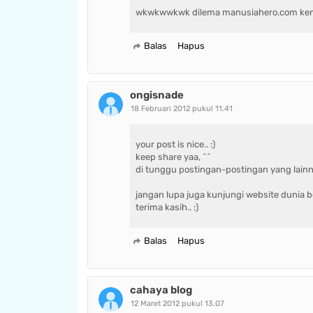
wkwkwwkwk dilema manusiahero.com kembali 
Balas
Hapus
ongisnade
18 Februari 2012 pukul 11.41
your post is nice.. :)
keep share yaa, ^^
di tunggu postingan-postingan yang lainn
jangan lupa juga kunjungi website dunia bo
terima kasih.. :)
Balas
Hapus
cahaya blog
12 Maret 2012 pukul 13.07