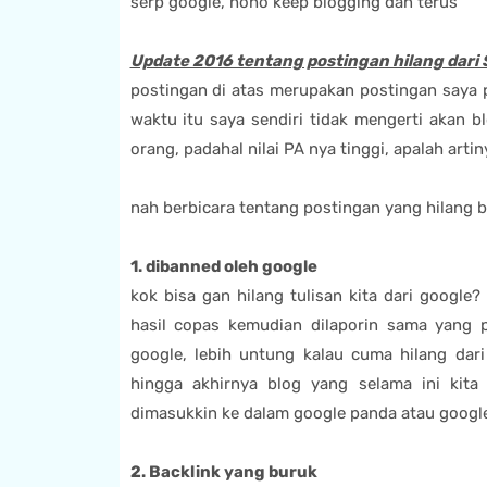
serp google, hoho keep blogging dan terus
Update 2016 tentang postingan hilang dari 
postingan di atas merupakan postingan saya
waktu itu saya sendiri tidak mengerti akan b
orang, padahal nilai PA nya tinggi, apalah art
nah berbicara tentang postingan yang hilang b
1. dibanned oleh google
kok bisa gan hilang tulisan kita dari google
hasil copas kemudian dilaporin sama yang pu
google, lebih untung kalau cuma hilang dar
hingga akhirnya blog yang selama ini kita 
dimasukkin ke dalam google panda atau google
2. Backlink yang buruk