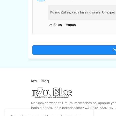
Kd mo Zul ae, kada bisa ngisinya. Unexpect
Balas
Hapus
P
Iezul Blog
Merupakan Website Umum, membahas hal apapun ya
ingin dibahas, ingin bekerjasama? WA 0812-3587-131