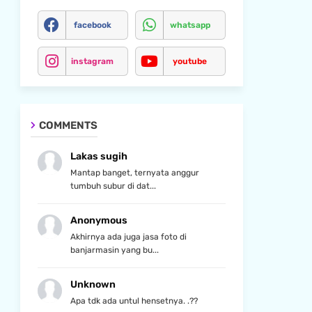
facebook
whatsapp
instagram
youtube
COMMENTS
Lakas sugih
Mantap banget, ternyata anggur
tumbuh subur di dat...
Anonymous
Akhirnya ada juga jasa foto di
banjarmasin yang bu...
Unknown
Apa tdk ada untul hensetnya. .??