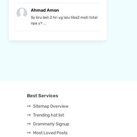
Ahmad Amon
Sy bru beli 2 hri yg lalu tiba2 mati total
npa y? ...
Best Services
Sitemap Overview
Trending hot list
Grammarly Signup
Most Loved Posts