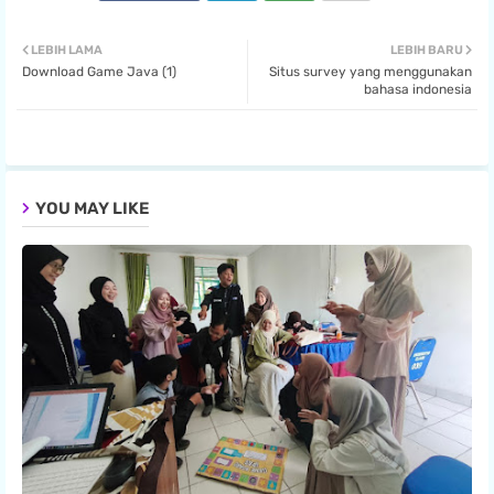
Twit
Wha
LEBIH LAMA
LEBIH BARU
Download Game Java (1)
Situs survey yang menggunakan
ter
tsa
bahasa indonesia
pp
YOU MAY LIKE