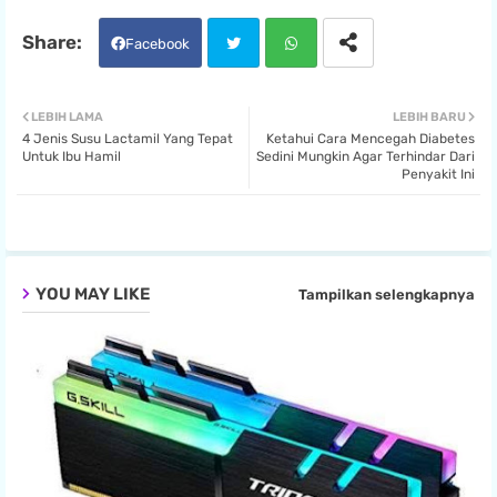
Facebook
Twit
Wha
LEBIH LAMA
LEBIH BARU
4 Jenis Susu Lactamil Yang Tepat
Ketahui Cara Mencegah Diabetes
ter
tsa
Untuk Ibu Hamil
Sedini Mungkin Agar Terhindar Dari
Penyakit Ini
pp
YOU MAY LIKE
Tampilkan selengkapnya