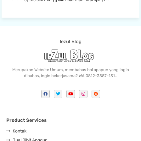
Sy bru beli 2 hri yg lalu tiba2 mati total npa y? ...
Iezul Blog
Merupakan Website Umum, membahas hal apapun yang ingin
dibahas, ingin bekerjasama? WA 0812-3587-131…
Product Services
Kontak
Jual Bibit Anggur