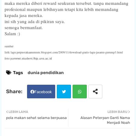
maka mereka diberi reward seukuran tersebut. tanpa memandang
profesional maupun lebihnyam tetapi kita lebih memandang
kepada jasa mereka.
ini sih yang ada di pikiran saya.
semoga bermanfaat.
Salam :)
sumber
lirik lagu:perpustakaanumum.blogspot.com/2009/11/download-gratis-lagu-jasamu-gurump3.html
foto:
yummei.student.fkip.uns.ac.id
Tags
dunia pendidikan
Facebook
Twit
Wha
LEBIH LAMA
LEBIH BARU
pola makan sehat selama berpuasa
Alasan Peterpan Ganti Nama
ter
tsa
Menjadi Noah
pp