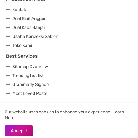
Kontak
Jual Bibit Anggur
Jual Kaos Banjar
Usaha Konveksi Sablon
Toko Kami
Best Services
Sitemap Overview
Trending hot list
Grammarly Signup
Most Loved Posts
Our website uses cookies to enhance your experience.
Learn
More
Design by -
Blogger Templates
| Distributed by
BloggerTemplate.org
Accept !