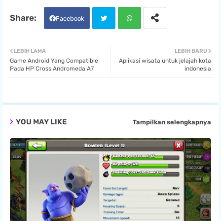
Facebook
Twit
Wha
LEBIH LAMA
LEBIH BARU
Game Android Yang Compatible
Aplikasi wisata untuk jelajah kota
ter
tsa
Pada HP Cross Andromeda A7
indonesia
pp
YOU MAY LIKE
Tampilkan selengkapnya