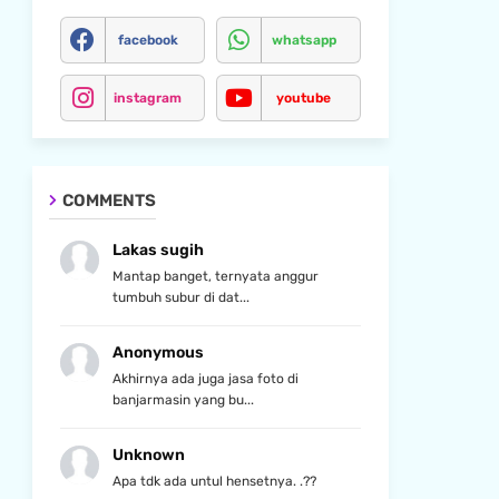
facebook
whatsapp
instagram
youtube
COMMENTS
Lakas sugih
Mantap banget, ternyata anggur
tumbuh subur di dat...
Anonymous
Akhirnya ada juga jasa foto di
banjarmasin yang bu...
Unknown
Apa tdk ada untul hensetnya. .??