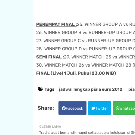
PEREMPAT FINAL :
25. WINNER GROUP A vs RUN
26. WINNER GROUP B vs RUNNER-UP GROUP A (L
27. WINNER GROUP C vs RUNNER-UP GROUP D (L
28. WINNER GROUP D vs RUNNER-UP GROUP C (L
SEMI FINAL :
29. WINNER MATCH 25 vs WINNER M
30. WINNER MATCH 26 vs WINNER MATCH 28 (Liv
FINAL (Live! 1 Juli, Pukul 23.00 WIB)
Tags
jadwal lengkap piala euro 2012
pia
Facebook
Twitter
Whatsap
LEBIH LAMA
Tradisi adat bemandi-mandi setiap acara kelulusan di S