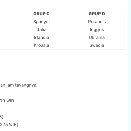
GRUP C
GRUP D
Spanyol
Perancis
Italia
Inggris
Irlandia
Ukraina
Kroasia
Swedia
gan jam tayangnya.
.00 WIB
B)
2.15 WIB)