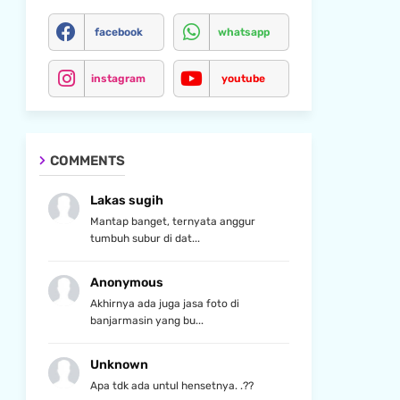
facebook
whatsapp
instagram
youtube
COMMENTS
Lakas sugih
Mantap banget, ternyata anggur
tumbuh subur di dat...
Anonymous
Akhirnya ada juga jasa foto di
banjarmasin yang bu...
Unknown
Apa tdk ada untul hensetnya. .??