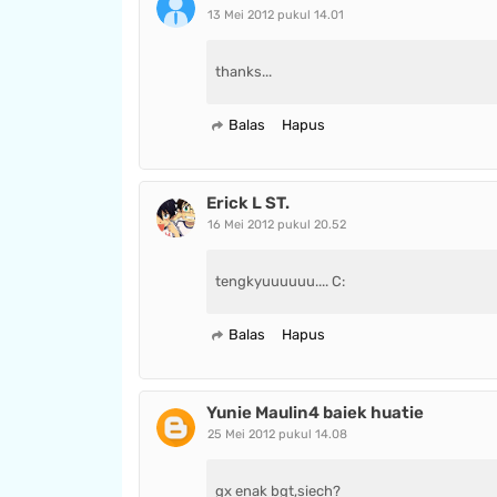
13 Mei 2012 pukul 14.01
thanks...
Balas
Hapus
Erick L ST.
16 Mei 2012 pukul 20.52
tengkyuuuuuu.... C:
Balas
Hapus
Yunie Maulin4 baiek huatie
25 Mei 2012 pukul 14.08
gx enak bgt,siech?