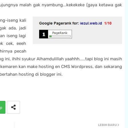
-ujungnya malah gak nyambung...kekekeke (gaya ketawa gak
eng-iseng kali
gak ada, jadi
an iseng lagi
ek cek, eeeh
khirnya pecah
g ini, ihihi syukur Alhamdulillah yaahhh.....tapi blog ini masih
oz kemaren kan make hosting en CMS Wordpress, dan sekarang
bertahan hosting di blogger ini.
p
LEBIH BARU