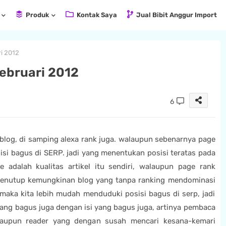
Produk
Kontak Saya
Jual Bibit Anggur Import
i 2012
ebruari 2012
6
k blog, di samping alexa rank juga. walaupun sebenarnya page
si bagus di SERP. jadi yang menentukan posisi teratas pada
 adalah kualitas artikel itu sendiri, walaupun page rank
 menutup kemungkinan blog yang tanpa ranking mendominasi
a maka kita lebih mudah menduduki posisi bagus di serp, jadi
yang bagus juga dengan isi yang bagus juga, artinya pembaca
taupun reader yang dengan susah mencari kesana-kemari