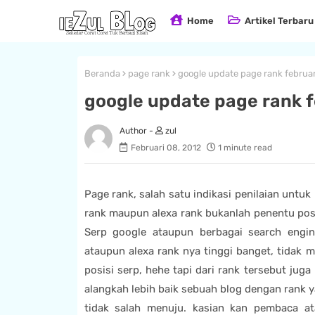
Home
Artikel Terbaru
Beranda
page rank
google update page rank februar
google update page rank f
zul
Februari 08, 2012
1 minute read
Page rank, salah satu indikasi penilaian untu
rank maupun alexa rank bukanlah penentu posi
Serp google ataupun berbagai search engine
ataupun alexa rank nya tinggi banget, tidak
posisi serp, hehe tapi dari rank tersebut jug
alangkah lebih baik sebuah blog dengan rank 
tidak salah menuju. kasian kan pembaca a