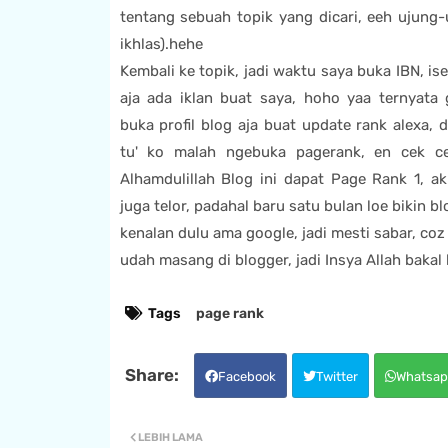
tentang sebuah topik yang dicari, eeh ujung
ikhlas).hehe
Kembali ke topik, jadi waktu saya buka IBN, is
aja ada iklan buat saya, hoho yaa ternyata 
buka profil blog aja buat update rank alexa, d
tu' ko malah ngebuka pagerank, en cek c
Alhamdulillah Blog ini dapat Page Rank 1, a
juga telor, padahal baru satu bulan loe bikin blo
kenalan dulu ama google, jadi mesti sabar, c
udah masang di blogger, jadi Insya Allah bakal 
Tags
page rank
Facebook
Twitter
Whatsap
LEBIH LAMA