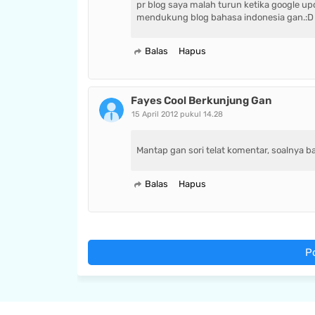
pr blog saya malah turun ketika google upd
mendukung blog bahasa indonesia gan.:D
Balas
Hapus
Fayes Cool Berkunjung Gan
15 April 2012 pukul 14.28
Mantap gan sori telat komentar, soalnya ba
Balas
Hapus
P