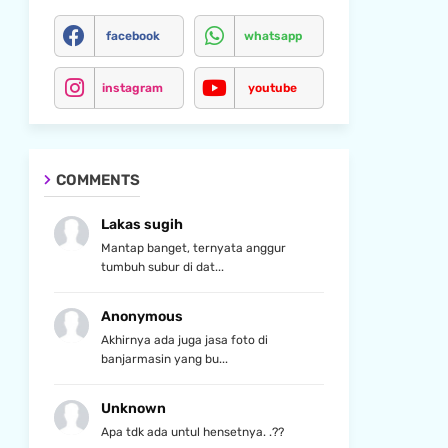
facebook
whatsapp
instagram
youtube
COMMENTS
Lakas sugih
Mantap banget, ternyata anggur
tumbuh subur di dat...
Anonymous
Akhirnya ada juga jasa foto di
banjarmasin yang bu...
Unknown
Apa tdk ada untul hensetnya. .??