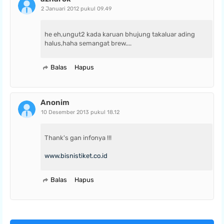
2 Januari 2012 pukul 09.49
he eh,ungut2 kada karuan bhujung takaluar ading
halus,haha semangat brew....
Balas
Hapus
Anonim
10 Desember 2013 pukul 18.12
Thank's gan infonya !!!
www.bisnistiket.co.id
Balas
Hapus