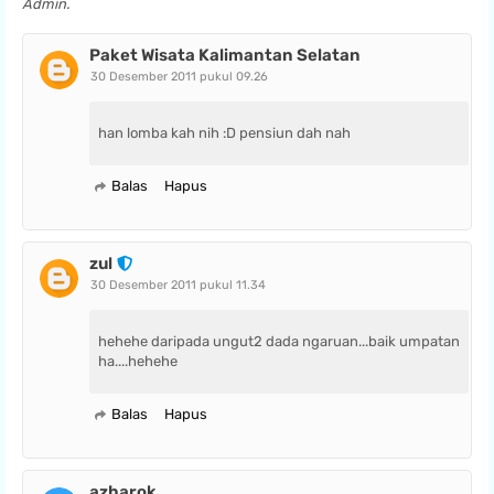
Admin.
Paket Wisata Kalimantan Selatan
30 Desember 2011 pukul 09.26
han lomba kah nih :D pensiun dah nah
Balas
Hapus
zul
30 Desember 2011 pukul 11.34
hehehe daripada ungut2 dada ngaruan...baik umpatan
ha....hehehe
Balas
Hapus
azharok