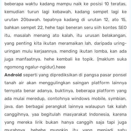
beberapa waktu kadang mampu naik ke posisi 10 teratas,
kemudian turun lagi kebawah, kadang sempet lagi ke
urutan 20bawah. tepatnya kadang di urutan 12, ato 15,
bahkan sempet 22, hehe tapi beneran seru siih kontes SEO
itu, masalah menang ato kalah, itu urusan belakangan,
yang penting kita ikutan meramaikan lah, daripada uring-
uringan mulu kerjaannya. mending ikutan lomba, kan ada
juga manfaatnya. hehe kembali ke topik. (maklum suka
ngomong ngalur-ngidur).heee
Android
seperti yang diprediksikan di pangsa pasar ponsel
tanah air akan menggulingkan saingan platform lainnya
ternyata benar adanya, buktinya, beberapa platform yang
ada mulai meredup, contohnya windows mobile, symbian,
java. dan berbagai perangkat lainnya walaupun tak kalah
canggihnya, yaa begitulah masyarakat Indonesia, karena
yang mereka lirik bukan hanya canggih saja tapi juga
murahnya, hehehe mungkin itu yang menjadi satu