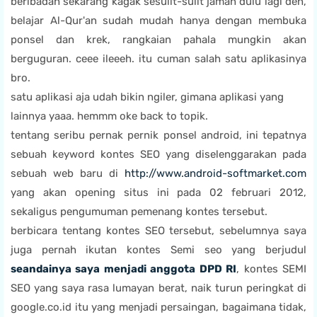
beribadah sekarang kagak sesulit-sulit jaman dulu lagi deh,
belajar Al-Qur'an sudah mudah hanya dengan membuka
ponsel dan krek, rangkaian pahala mungkin akan
berguguran. ceee ileeeh. itu cuman salah satu aplikasinya
bro.
satu aplikasi aja udah bikin ngiler, gimana aplikasi yang
lainnya yaaa. hemmm oke back to topik.
tentang seribu pernak pernik ponsel android, ini tepatnya
sebuah keyword kontes SEO yang diselenggarakan pada
sebuah web baru di
http://www.android-softmarket.com
yang akan opening situs ini pada 02 februari 2012,
sekaligus pengumuman pemenang kontes tersebut.
berbicara tentang kontes SEO tersebut, sebelumnya saya
juga pernah ikutan kontes Semi seo yang berjudul
seandainya saya menjadi anggota DPD RI
, kontes SEMI
SEO yang saya rasa lumayan berat, naik turun peringkat di
google.co.id itu yang menjadi persaingan, bagaimana tidak,