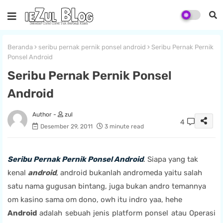
Beranda
seribu pernak pernik ponsel android
Seribu Pernak Pernik
Ponsel Android
Seribu Pernak Pernik Ponsel
Android
zul
4
Desember 29, 2011
3 minute read
Seribu Pernak Pernik Ponsel Android
. Siapa yang tak
kenal
android
, android bukanlah andromeda yaitu salah
satu nama gugusan bintang, juga bukan andro temannya
om kasino sama om dono, owh itu indro yaa, hehe
Android
adalah sebuah jenis platform ponsel atau Operasi