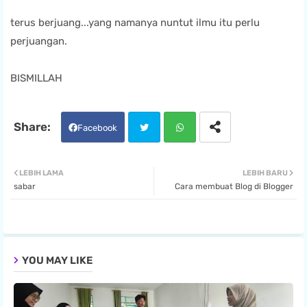
terus berjuang...yang namanya nuntut ilmu itu perlu
perjuangan.
BISMILLAH
Facebook
Twit
Wha
LEBIH LAMA
LEBIH BARU
sabar
Cara membuat Blog di Blogger
ter
tsa
pp
YOU MAY LIKE