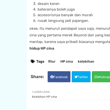
desain keren
baterainya boleh juga
accesorisnya banyak dan murah
rusak langsung jadi pajangan.
okee, itu menurut pendapat saya saja, menuru
cina yang pertama merek Beyond dan yang kedu
mantap, karena saya pribadi biasanya mengutam
hidup HP cina
Tags
fitur
HP cina
kelebihan
Facebook
Twitter
Whatsap
LEBIH LAMA
Kelebihan HP cina