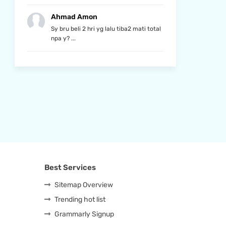
Ahmad Amon
Sy bru beli 2 hri yg lalu tiba2 mati total
npa y? ...
Best Services
Sitemap Overview
Trending hot list
Grammarly Signup