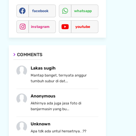
facebook
whatsapp
instagram
youtube
COMMENTS
Lakas sugih
Mantap banget, ternyata anggur
tumbuh subur di dat...
Anonymous
Akhirnya ada juga jasa foto di
banjarmasin yang bu...
Unknown
Apa tdk ada untul hensetnya. .??