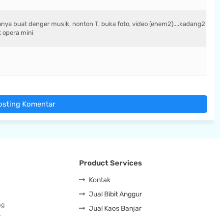
nya buat denger musik, nonton T, buka foto, video (ehem2)....kadang2
t opera mini
osting Komentar
Product Services
Kontak
Jual Bibit Anggur
ng
Jual Kaos Banjar
…