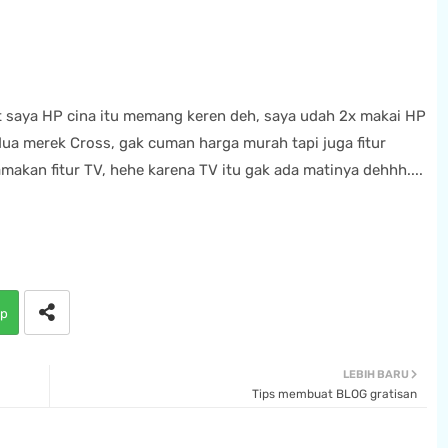
t saya HP cina itu memang keren deh, saya udah 2x makai HP
a merek Cross, gak cuman harga murah tapi juga fitur
akan fitur TV, hehe karena TV itu gak ada matinya dehhh....
p
LEBIH BARU
Tips membuat BLOG gratisan