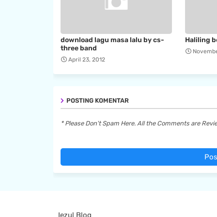
download lagu masa lalu by cs-
Haliling 
three band
Novembe
April 23, 2012
POSTING KOMENTAR
* Please Don't Spam Here. All the Comments are Rev
Pos
Iezul Blog