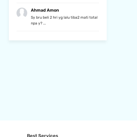
Ahmad Amon
Sy bru beli 2 hri yg lalu tiba2 mati total
npa y? ...
Best Services