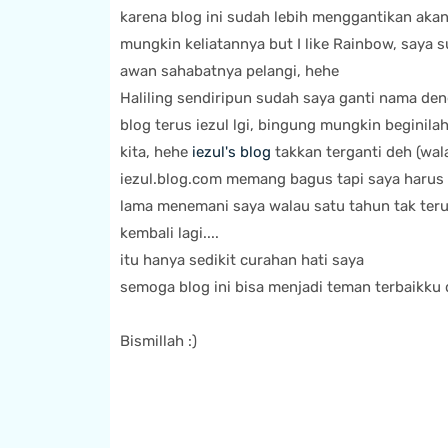
karena blog ini sudah lebih menggantikan akan
mungkin keliatannya but I like Rainbow, saya s
awan sahabatnya pelangi, hehe
Haliling sendiripun sudah saya ganti nama deng
blog terus iezul lgi, bingung mungkin beginil
kita, hehe
iezul's blog
takkan terganti deh (walau
iezul.blog.com memang bagus tapi saya harus m
lama menemani saya walau satu tahun tak teru
kembali lagi....
itu hanya sedikit curahan hati saya
semoga blog ini bisa menjadi teman terbaikku
Bismillah :)