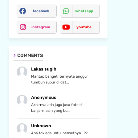
facebook
whatsapp
instagram
youtube
COMMENTS
Lakas sugih
Mantap banget, ternyata anggur
tumbuh subur di dat...
Anonymous
Akhirnya ada juga jasa foto di
banjarmasin yang bu...
Unknown
Apa tdk ada untul hensetnya. .??