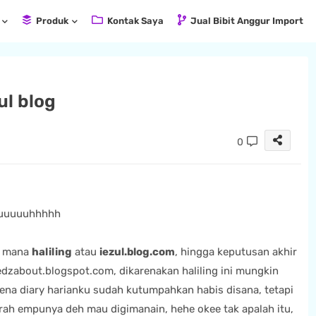
Produk
Kontak Saya
Jual Bibit Anggur Import
ul blog
0
uuuuuuhhhhh
h mana
haliling
atau
iezul.blog.com
, hingga keputusan akhir
eedzabout.blogspot.com, dikarenakan haliling ini mungkin
rena diary harianku sudah kutumpahkan habis disana, tetapi
rah empunya deh mau digimanain, hehe okee tak apalah itu,