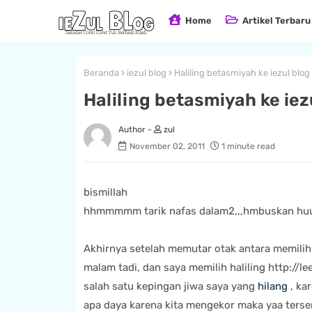
Home
Artikel Terbaru
Beranda
iezul blog
Haliling betasmiyah ke iezul blog
Haliling betasmiyah ke iez
zul
November 02, 2011
1 minute read
bismillah
hhmmmmm tarik nafas dalam2,,,hmbuskan h
Akhirnya setelah memutar otak antara memili
malam tadi, dan saya memilih haliling http://l
salah satu kepingan jiwa saya yang
hilang
, ka
apa daya karena kita mengekor maka yaa terse