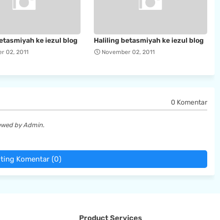
betasmiyah ke iezul blog
Haliling betasmiyah ke iezul blog
r 02, 2011
November 02, 2011
0 Komentar
iewed by Admin.
ting Komentar (0)
Product Services