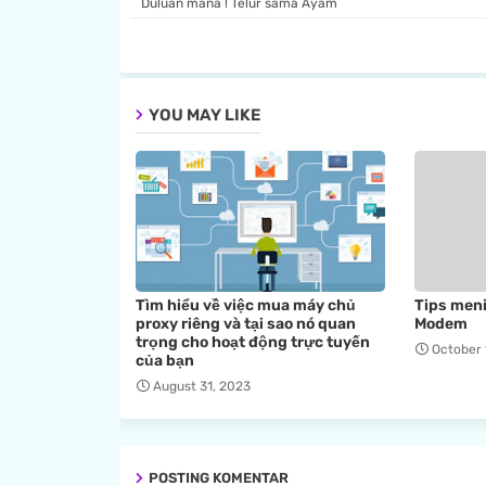
Duluan mana ! Telur sama Ayam
YOU MAY LIKE
Tìm hiểu về việc mua máy chủ
Tips men
proxy riêng và tại sao nó quan
Modem
trọng cho hoạt động trực tuyến
October 
của bạn
August 31, 2023
POSTING KOMENTAR