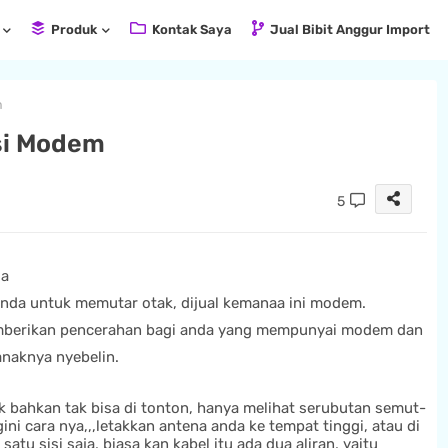
Produk
Kontak Saya
Jual Bibit Anggur Import
m
si Modem
5
da
nda untuk memutar otak, dijual kemanaa ini modem.
emberikan pencerahan bagi anda yang mempunyai modem dan
anaknya nyebelin.
ak bahkan tak bisa di tonton, hanya melihat serubutan semut-
ini cara nya,,,letakkan antena anda ke tempat tinggi, atau di
atu sisi saja, biasa kan kabel itu ada dua aliran, yaitu