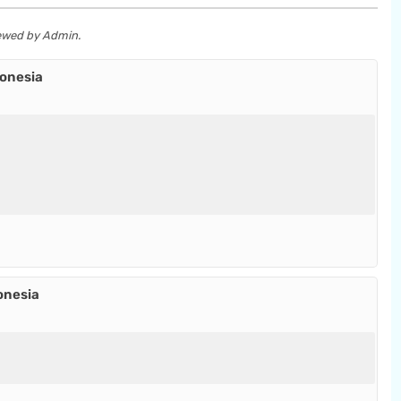
iewed by Admin.
onesia
onesia