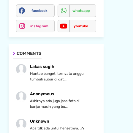
facebook
whatsapp
instagram
youtube
COMMENTS
Lakas sugih
Mantap banget, ternyata anggur
tumbuh subur di dat...
Anonymous
Akhirnya ada juga jasa foto di
banjarmasin yang bu...
Unknown
Apa tdk ada untul hensetnya. .??