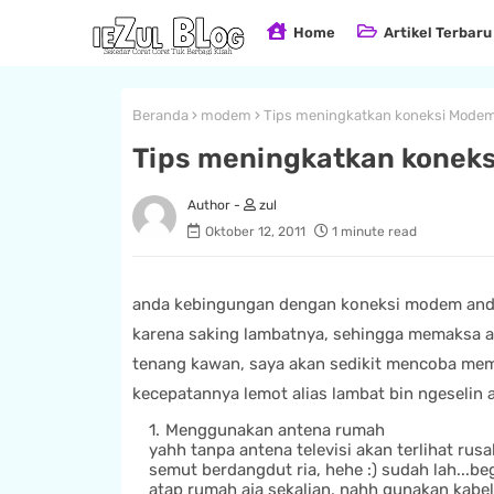
Home
Artikel Terbaru
Beranda
modem
Tips meningkatkan koneksi Mode
Tips meningkatkan konek
zul
Oktober 12, 2011
1 minute read
anda kebingungan dengan koneksi modem an
karena saking lambatnya, sehingga memaksa a
tenang kawan, saya akan sedikit mencoba m
kecepatannya lemot alias lambat bin ngeselin 
Menggunakan antena rumah
yahh tanpa antena televisi akan terlihat rus
semut berdangdut ria, hehe :) sudah lah...beg
atap rumah aja sekalian, nahh gunakan kabel s