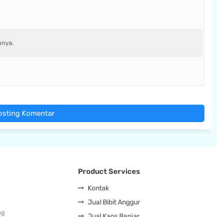
nnya.
osting Komentar
Product Services
Kontak
Jual Bibit Anggur
ng
Jual Kaos Banjar