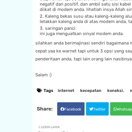
negatif dan positif, dan ambil satu sisi kabel
diikat di modem anda. lihatlah insya Allah sin
Kaleng bekas susu atau kaleng-kaleng al
letakkan kaleng anda di atas modem anda, tap
saringan panci
ini juga menguatkan sinyal modem anda.
silahkan anda berimajinasi sendiri bagaiman
cepat yaa ke warnet tapi untuk 3 opsi yang sa
penderitaan anda, tapi lain orang lain nasibny
Salam :)
Tags
internet
kecepatan
koneksi.
Facebook
Twitter
Whatsap
LEBIH LAMA