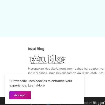
Iezul Blog
Merupakan Website Umum, membahas hal apapun ya
ingin dibahas, ingin bekerjasama? WA 0812-3587-131
Our website uses cookies to enhance your
experience.
Learn More
Accept !
Design by -
Blogger Templates
| Distributed by
Blogger