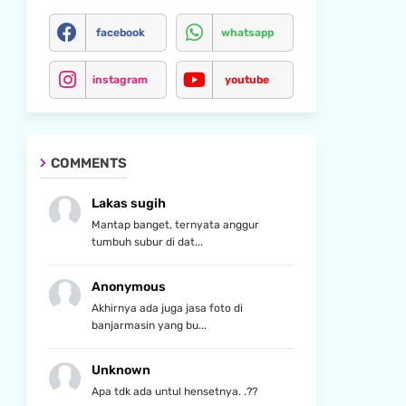
facebook
whatsapp
instagram
youtube
COMMENTS
Lakas sugih
Mantap banget, ternyata anggur
tumbuh subur di dat...
Anonymous
Akhirnya ada juga jasa foto di
banjarmasin yang bu...
Unknown
Apa tdk ada untul hensetnya. .??