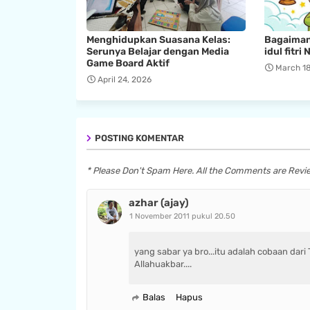
Menghidupkan Suasana Kelas:
Bagaimana
Serunya Belajar dengan Media
idul fitr
Game Board Aktif
March 18
April 24, 2026
POSTING KOMENTAR
* Please Don't Spam Here. All the Comments are Rev
azhar (ajay)
1 November 2011 pukul 20.50
yang sabar ya bro...itu adalah cobaan dari
Allahuakbar....
Balas
Hapus