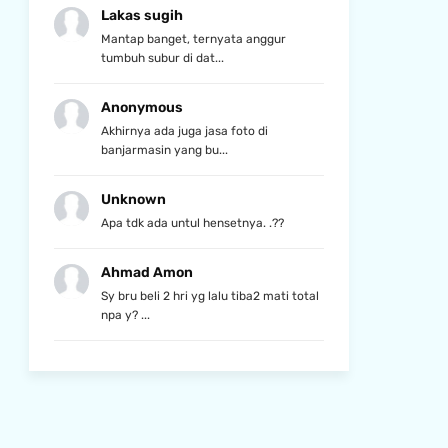
Lakas sugih
Mantap banget, ternyata anggur
tumbuh subur di dat...
Anonymous
Akhirnya ada juga jasa foto di
banjarmasin yang bu...
Unknown
Apa tdk ada untul hensetnya. .??
Ahmad Amon
Sy bru beli 2 hri yg lalu tiba2 mati total
npa y? ...