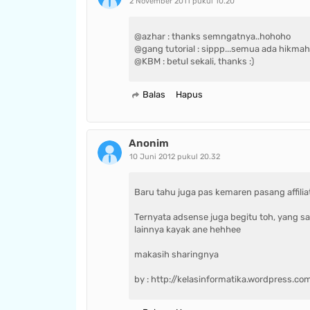
2 November 2011 pukul 10.20
@azhar : thanks semngatnya..hohoho
@gang tutorial : sippp...semua ada hikmah
@KBM : betul sekali, thanks :)
Balas
Hapus
Anonim
10 Juni 2012 pukul 20.32
Baru tahu juga pas kemaren pasang affiliat
Ternyata adsense juga begitu toh, yang s
lainnya kayak ane hehhee
makasih sharingnya
by : http://kelasinformatika.wordpress.co