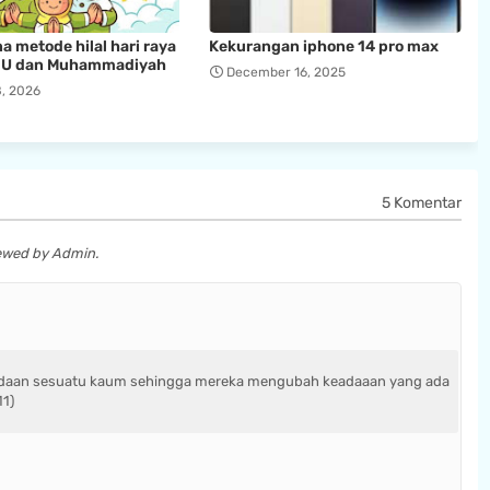
 metode hilal hari raya
Kekurangan iphone 14 pro max
i NU dan Muhammadiyah
December 16, 2025
, 2026
5 Komentar
iewed by Admin.
daan sesuatu kaum sehingga mereka mengubah keadaaan yang ada
11)