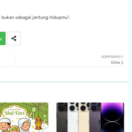
, bukan sebagai jantung hidupmu".
p
LEBIH BARU
Cinta :)