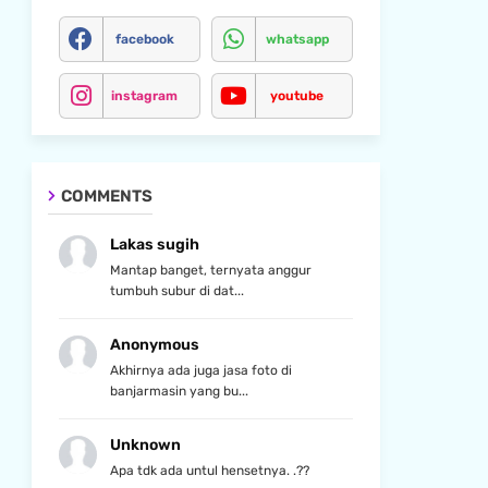
facebook
whatsapp
instagram
youtube
COMMENTS
Lakas sugih
Mantap banget, ternyata anggur
tumbuh subur di dat...
Anonymous
Akhirnya ada juga jasa foto di
banjarmasin yang bu...
Unknown
Apa tdk ada untul hensetnya. .??