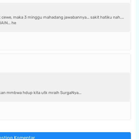
olak cewe, maka 3 minggu mahadang jawabannya... sakit hatiku nah....
AIN... he
an mmbwa hdup kita utk mraih SurgaNya...
osting Komentar