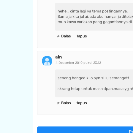
hehe... cinta lagi ya tema postingannya.
Sama ja kita jul ai, ada aku hanyar ja dit
mun kawa cariakan pang gagantiannya di I
Balas
Hapus
ain
4 Desember 2010 pukul 23.12
seneng banged kLo pyn sLlu semangatt...
skrang hdup untuk masa dpan,masa yg ak
Balas
Hapus
P