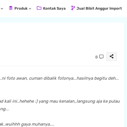
Produk
Kontak Saya
Jual Bibit Anggur Import
8
ni foto awan, cuman dibalik fotonya...hasilnya begitu deh...
 kali ini..hehehe :) yang mau kenalan,,langsung aja ke pulau
ng...
ak..wuihhh gaya muhanya....