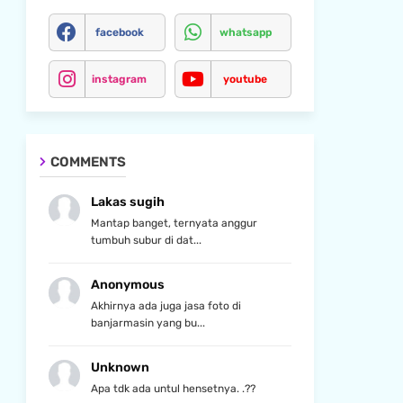
facebook
whatsapp
instagram
youtube
COMMENTS
Lakas sugih
Mantap banget, ternyata anggur
tumbuh subur di dat...
Anonymous
Akhirnya ada juga jasa foto di
banjarmasin yang bu...
Unknown
Apa tdk ada untul hensetnya. .??