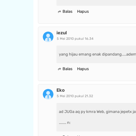
Balas
Hapus
iezul
5 Mei 2010 pukul 16.34
yang hijau emang enak dipandang.....adem
Balas
Hapus
Eko
5 Mei 2010 pukul 21.32
ad JUGa aq py kmra Web, gimana jepetx ja
........ n: