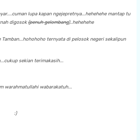
nyar....cuman lupa kapan ngejepretnya...hehehehe mantap tu
rnah digosok
(penuh gelombang
)..hehehehe
ke Tamban...hohohoho ternyata di pelosok negeri sekalipun
...cukup sekian terimakasih...
um warahmatullahi wabarakatuh...
:)