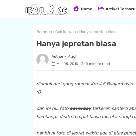
Home
Artikel Terbaru
Beranda
Gak karuan
Hanya jepretan biasa
Hanya jepretan biasa
zul
Mei 05, 2010
0 minute read
diambil dari gang rahmat Km 4.5 Banjarmasin....
:D
dan ini ni...foto
coverboy
terkeren santero abad
kambang...disitu tempat biasa mereka nongkro
nahhh ni foto di jepret waktu ada di atas punc