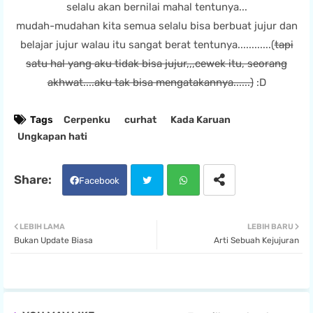
selalu akan bernilai mahal tentunya...
mudah-mudahan kita semua selalu bisa berbuat jujur dan
belajar jujur walau itu sangat berat tentunya............(
tapi
satu hal yang aku tidak bisa jujur,,,cewek itu, seorang
akhwat....aku tak bisa mengatakannya......)
:D
Tags
Cerpenku
curhat
Kada Karuan
Ungkapan hati
Facebook
Twit
Wha
LEBIH LAMA
LEBIH BARU
Bukan Update Biasa
Arti Sebuah Kejujuran
ter
tsa
pp