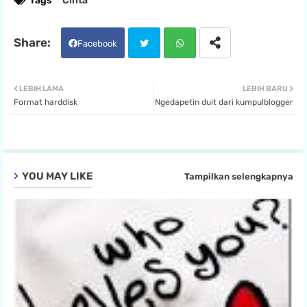
Tags
Cinta
Facebook
Twit
Wha
LEBIH LAMA
LEBIH BARU
Format harddisk
Ngedapetin duit dari kumpulblogger
ter
tsa
pp
YOU MAY LIKE
Tampilkan selengkapnya